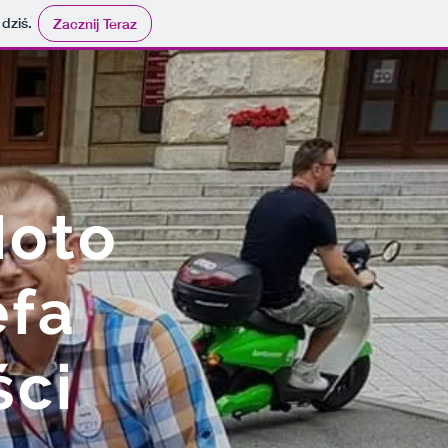
 dziś.
Zacznij Teraz
Moto
efa
ści