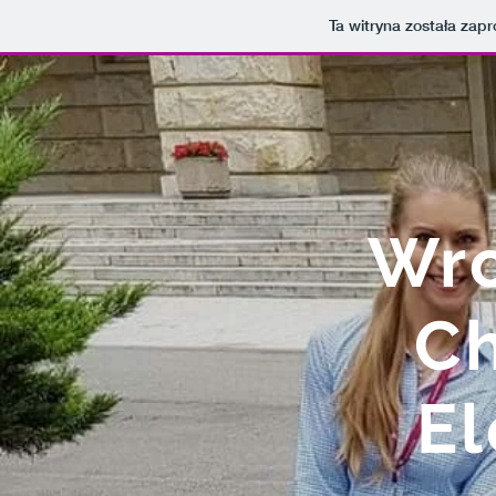
Ta witryna została za
Wro
Ch
El