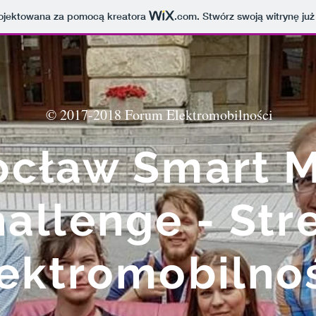
projektowana za pomocą kreatora
.com
. Stwórz swoją witrynę już
© 2017-2018 Forum Elektromobilności
cław Smart 
allenge - Str
ektromobilno